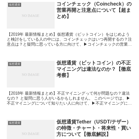
コインチェック（Coincheck）の
仮想通貨
営業再開と注意点について【超ま
とめ】
【2019年 最新情報まとめ】仮想通貨（ビットコイン）をはじめよう
と検討をしている人の中には、コインチェックはいつ再開するの？注
意点は？と疑問に思っている方に向けて、▶コインチェックの営業再
開予定日（8月下旬〜）▶コインチェックのセキュリティーと安全性
▶コインチェックのバカ高い手数料について、コインチェックに100
万円分の仮想通貨を預けてNEMハッキング事件の被害にあい地獄を
仮想通貨（ビットコイン）の不正
経験した管理人が徹底解説をしていきます。
仮想通貨
マイニングは違法なのか？【徹底
考察】
【2018年 最新情報まとめ】不正マイニングって何が問題なの？違法
なの？ と疑問に思う人がいるかもしれません。 このページでは、▶
不正マイニングについて知りたい人に向けて、▶不正マイニングに対
する警察の摘発▶不正マイニングによる管理人の被害▶インフルエン
サーが危惧する技術革新の芽が摘まれるという意見について、初心者
の方でも分かりやすく説明をしていきたいと思います。
仮想通貨Tether（USDT/テザー）
仮想通貨
の特徴・チャート・将来性・買い
方について【徹底解説】