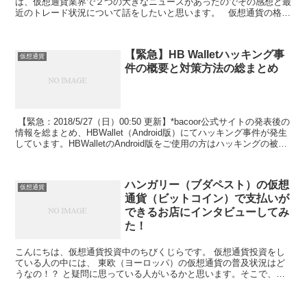
は、仮想通貨業界で２つの大きなニュースがあったのでその感想と最
近のトレード状況について話をしたいと思います。 仮想通貨の格付
けニュースについて 2018年1...
【緊急】HB Walletハッキング事
仮想通貨
件の概要と対策方法の総まとめ
【緊急：2018/5/27（日）00:50 更新】*bacoor公式サイトの発表後の
情報を総まとめ、HBWallet（Android版）にてハッキング事件が発生
しています。HBWalletのAndroid版をご使用の方はハッキングの被害
に遭う恐れがあります。こちらの記事を確認してみて対応が必要な方
は、仮想通貨の移動をしましょう。このページでは、 ▶HBWalletの
ハッキング事件の概要を知りたい人▶HBWalleの資産を動かす方法を
ハンガリー（ブダペスト）の仮想
知りたい人▶HBWalletのハッキング事件に遭ったけど、どうしたら
仮想通貨
通貨（ビットコイン）で支払いが
良いか知りたい人に向けて、▶それぞれの状況と対策方法について、
詳しく説明しています。
できるお店にインタビューしてみ
た！
こんにちは、仮想通貨投資中のちびくじらです。 仮想通貨投資をし
ている人の中には、 東欧（ヨーロッパ）の仮想通貨の普及状況はど
うなの！？ と疑問に思っている人がいるかと思います。そこで、こ
ちらのページでは、▶ブダペスト（東欧...