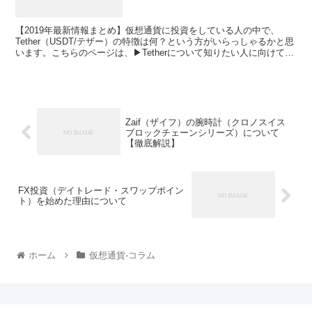
【2019年最新情報まとめ】仮想通貨に投資をしている人の中で、
Tether（USDT/テザー）の特徴は何？という方がいらっしゃるかと思
います。こちらのページは、▶Tetherについて知りたい人に向けて、
▶Tetherの5つの特徴（①1USDT = 1USDの価格のペッグ通貨
②Tetherの英訳はつなぎなわ③Tether Limited社が運営（中央集権
型）④Proof of Reservesという独自システムで通貨を発行）⑤カウ
ンターパーティーリスクがある▶Tetherの将来性・オトクな買い方を
まとめました。Tetherの購入を検討している方は是非参考にしてみて
ください。初心者の方でも分かりやすく説明をしています。
Zaif（ザイフ）の腕時計（クロノスイス
ブロックチェーンシリーズ）について
【徹底解説】
FX投資（デイトレード・スワップポイン
ト）を始めた理由について
ホーム
仮想通貨-コラム