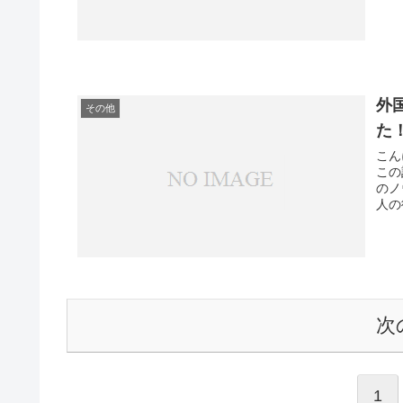
外
その他
た
こん
この
のノ
人の
ため
たく
ける
てい
次
1