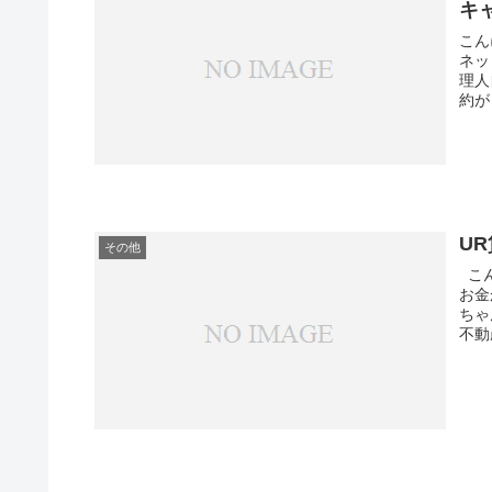
キ
こん
ネッ
理人
約が
U
その他
こん
お金
ちゃ
不動