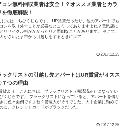
アコン無料回収業者は安全！？オススメ業者とカラ
リを徹底解説！
にちは、ちびくじらです。 UR賃貸だったり、他のアパートでも
コンを取り外すことが必要なところってありますよね？電気店に
とリサイクル料がかかったりと面倒なことがあります。 そこで、
人がさいたま市から引越しをするときにエア...
2017.12.25
ラックリストの引越し先アパートはUR賃貸がオスス
な７つの理由
R賃貸より こんにちは、ブラックリスト（完済済み）になってい
びくじらです。 ブラックリストになっていると、アパートを借り
きに色々面倒ですよね？管理人がそうでした。大手企業に勤めて
のに、クレジットカードがブラックだった...
2017.12.25