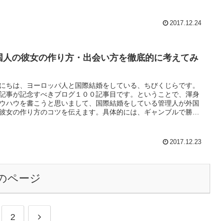
2017.12.24
国人の彼女の作り方・出会い方を徹底的に考えてみ
！
にちは、ヨーロッパ人と国際結婚をしている、ちびくじらです。
記事が記念すべきブログ１００記事目です。ということで、渾身
ウハウを書こうと思いまして、国際結婚をしている管理人が外国
彼女の作り方のコツを伝えます。具体的には、ギャンブルで勝つ
に大事な「期待値」・「大数の法則」という考え方にもとづいて
さんの外国人にアプローチする方法。また、日本の恋愛市場にお
外国人という市場に絞ったときの戦略と、検証結果について述べ
2017.12.23
こうと思います。
のページ
2