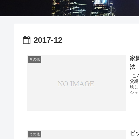
2017-12
家
その他
法
こん
父親
験し
シェ
ビ
その他