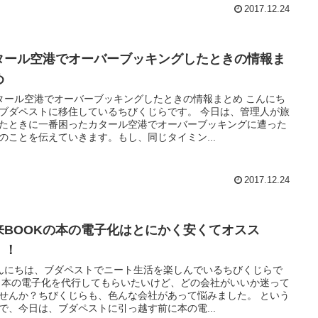
2017.12.24
タール空港でオーバーブッキングしたときの情報ま
め
ール空港でオーバーブッキングしたときの情報まとめ こんにち
ブダペストに移住しているちびくじらです。 今日は、管理人が旅
たときに一番困ったカタール空港でオーバーブッキングに遭った
のことを伝えていきます。もし、同じタイミン...
2017.12.24
来BOOKの本の電子化はとにかく安くてオスス
！！
にちは、ブダペストでニート生活を楽しんでいるちびくじらで
 本の電子化を代行してもらいたいけど、どの会社がいいか迷って
せんか？ちびくじらも、色んな会社があって悩みました。 という
で、今日は、ブダペストに引っ越す前に本の電...