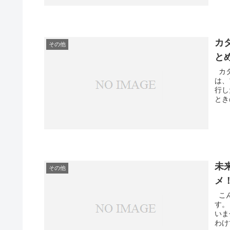
カ
その他
と
カタ
は、
行し
とき
未
その他
メ
こん
す。
いま
わけ