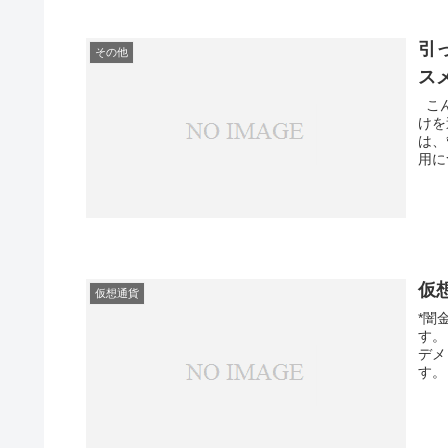
引
その他
ス
こん
けを
は、
用に
仮
仮想通貨
*闇
す。
デメ
す