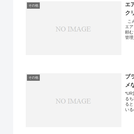
エ
その他
ク
こん
エア
頼む
管理
ブ
その他
メ
*U
るち
ると
いる