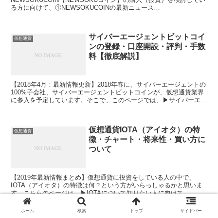
る方に向けて、①NEWSOKUCOINの最新ニュース
（Stocks.exchange新規上場）②Airdrop ③チャート ④特徴 ⑤将来
性 ⑥ロードマップ ⑦買い方について、Airdropに参加している管理人
が公式サイトの情報を初心者の方でも分かりやすくまとめました。
サイバーエージェントビットコイ
NEWSOKUコインの購入を検討している方は参考にしてみてくださ
仮想通貨
ンの登録・口座開設・評判・手数
い。
料【徹底解説】
【2018年4月：最新情報更新】2018年春に、サイバーエージェントの
100%子会社、サイバーエージェントビットコインが、仮想通貨業界
に参入を予定しています。そこで、このページでは、▶サイバーエー
ジェントビットコインについて知りたい人・登録を検討している人に
向けて、▶サイバーエージェントビットコインはこんな人にオスス
メ！▶サイバーエージェントビットコインの評判（メリット・デメリ
仮想通貨IOTA（アイオタ）の特
ット）▶サイバーエージェントビットコインの全般的な使い方（*更
仮想通貨
徴・チャート・将来性・買い方に
新予定）について、詳しく説明をします。２つのポイント：①社長の
卜部宏樹氏のエンタメ金融とは？②熱い銘柄とは？
ついて
【2019年最新情報まとめ】仮想通貨に投資をしている人の中で、
IOTA（アイオタ）の特徴は何？という方がいらっしゃるかと思いま
す。こちらのページは、▶IOTAについて知りたい人に向けて、
▶IOTAの最新ニュース▶IOTAの4つの特徴（①DAGの技術を用いた
Tangle（ブロックチェーンの次システム）②IoTと次世代のブロック
ホーム
検索
トップ
サイドバー
チェーン技術の融合③Microsoft・SAMSUNG・富士通が提携④送金