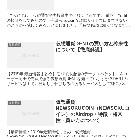
こんにちは、仮想通貨全力投資中のちびくじらです。 前回、YoBit
の検証をしてみたので、今回もKuCoinが詐欺サイトで出金できない
かどうかを試してみることにしました。「あつものに懲りてなますを
吹く」ではないですが検証しておいたほうが...
仮想通貨DENTの買い方と将来性
仮想通貨
について【徹底解説】
【2019年 最新情報まとめ】モバイル通信のデータ（パケット）をユ
ーザー同士で売買できる仮想通貨DENTを知っていますか？DENTの
サービスはすでに開始し、伸びしろのあるサービスとして期待され、
バイナンスの第6回上場投票で第2位を獲得しました。このページ
は、▶DENTの将来性▶DENTの問題点▶チャートの状況▶ネット上
（Twitter）での口コミ・ニュース▶DENTの購入方法（取引所）につ
仮想通貨
いて、初心者でもわかりやすいように説明をしていきます。
仮想通貨
NEWSOKUCOIN（NEWSOKUコ
イン）のAirdrop・特徴・将来
性・買い方について
【最新情報：2019年最新情報まとめ】仮想通貨
NEWSOKUCOIN【NEWSOKUコイン】の購入（投資）を検討してい