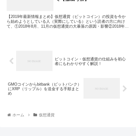
【2019年最新情報まとめ】仮想通貨（ビットコイン）の投資を今か
ら始めようとしている人（実際にしている）という読者の方に向け
て、①2018年8月、11月の仮想通貨の大暴落の原因・影響②2018年8
月以降の展望（仮想通貨バク上げの材料）③SBIホールディングスが
予測する仮想通貨市場は40兆ドルの意味について、初心者の方にも
わかりやすく説明をしていきます。
ビットコイン・仮想通貨の仕組みを初心
者にもわかりやすく解説！
GMOコインからbitbank（ビットバンク）
にXRP（リップル）を送金する手順まと
め
ホーム
仮想通貨