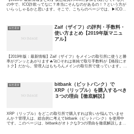
の中で、ICO詐欺ってなに？本当にそんなのがあるの！？という方が
いらっしゃるかと思います。そこで、こちらのページでは、▶ICO詐
欺について知りたい人に向けて、▶ICO詐欺の手口について海外の
TelegramでICO詐欺を見破った管理人が手口を１つ紹介しきます。
ICO投資を検討している人は参考にしてみてください。
Zaif（ザイフ）の評判・手数料・
仮想通貨
使い方まとめ【2019年版マニュ
アル】
【2019年版：最新情報】Zaif（ザイフ）をメインの取引所に使うと勝
率がグンッとあがります🔥🚀🌕それは単純で取引手数料が【格段にオ
トク】だから。管理人はもちろんメインの取引所で使っています。繰
り返しますが、ZaifでBTC（ビットコイン）、ETH（イーサリア
ム）、NEM（ネム）、MONA（モナコイン）、Zaifトークン、
COMSAトークンなどを安い手数料で購入できると、勝率がグンッと
bitbank（ビットバンク）で
上がります。このページは▶Zaifの情報を知りたい人に向けて、①会
仮想通貨
XRP（リップル）を購入するべき
社概要 ②マイナス手数料の凄さ ③Twitterの評判（口コミ） ④Zaifの
メリットとデメリット ⑤仮想通貨の購入方法（使い方） ⑥注意点を
３つの理由【徹底解説】
説明します。
XRP（リップル）をどこの取引所で購入すれば良いか悩んでいませ
んか？管理人は、総合的に考えてbitbank（ビットバンク）を使用中
です。このページは、bitbankがオトクな3つの理由を徹底解説しま
す。