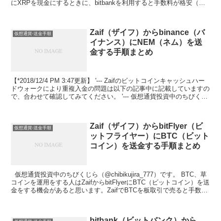
にXRPを現金にするときに、bitbankを利用すると手数料が格安（ほ
ぼ無料）で日本円（JPY）に替え...
Zaif（ザイフ）からbinance（バ
仮想通貨-送金手順
イナンス）にNEM（ネム）を送
金する手順まとめ
【*2018/12/4 PM 3:47更新】 '--- Zaifのビットコインキャッシュハー
ドウォークにより重複入金の問題は以下の記事中に記載していますの
で、合わせて確認してみてください。 '--- 仮想通貨投資中のちびくじ
ら（@c...
Zaif（ザイフ）からbitFlyer（ビ
仮想通貨-送金手順
ットフライヤー）にBTC（ビット
コイン）を送金する手順まとめ
仮想通貨投資中のちびくじら（@chibikujira_777）です。 BTC、草
コインを運用をする人はZaifからbitFlyerにBTC（ビットコイン）を送
金をする機会があると思います。ZaifでBTCを板取引で売ると手数料
がか...
bitbank（ビットバンク）から