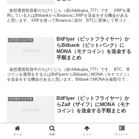
仮想通貨投資家のちびくじら（@chibikujira_777）です。 XRPを運
用している人はBitbankからBinanceにXRPを送金をする機会がある
と思います。XRPを使ってBinanceに送付、BTCに変換して草コイン
の購入が...
BitFlyer（ビットフライヤー）か
仮想通貨-送金手順
らBitbank（ビットバンク）に
MONA（モナコイン）を送金する
手順まとめ
仮想通貨投資中のちびくじら（@chibikujira_777）です。 BTC、草
コインを運用をする人はBitFlyerからBitbankにMONA（モナコイン）
を送金をする機会があると思います。BitbankでMONAを板取引で
売...
BitFlyer（ビットフライヤー）か
仮想通貨-送金手順
らZaif（ザイフ）にMONA（モナ
コイン）を送金する手順まとめ
仮想通貨投資中のちびくじら（@chibikujira_777）です。 BTC、草
コインを運用をする人はBitFlyerからZaifにMONA（モナコイン）を
ホーム
検索
トップ
サイドバー
送金をする機会があると思います。ZaifでMONAを板取引で売ると手