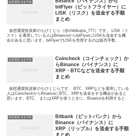
Binance（バイナンス）から
仮想通貨-送金手順
bitFlyer（ビットフライヤー）に
LISK（リスク）を送金する手順
まとめ
仮想通貨投資家のちびくじら（@chibikujira_777）です。 LISK（リ
スク）を運用している人はBinanceからbitFlyerにLISKを送金する機
会があると思います。bitFlyerでLISKを売買するのは販売手数...
Coincheck（コインチェック）か
仮想通貨-送金手順
らBinance（バイナンス）に
XRP・BTCなどを送金する手順
まとめ
仮想通貨投資家のちびくじらです。 BTC、XRPなどを運用している
人はCoincheckからBinanceにBTC、XRPを送金をする機会があると
思います。BTC, またはXRPを使うときに、Binanceを利用すると手
数料が格安（ほぼ...
Bitbank（ビットバンク）から
仮想通貨-送金手順
Binance（バイナンス）に
XRP（リップル）を送金する手順
まとめ