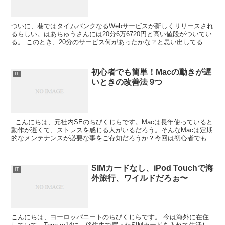
ついに、巷ではタイムバンクなるWebサービスが新しくリリースされ
るらしい。はあちゅうさんには20分6万6720円と高い値段がついてい
る。 このとき、20分のサービス何があったかな？と思い出してる
と、過去に、友人から「大阪の飛田新地に行ったと...
初心者でも簡単！Macの動きが遅
IT
いときの改善法 9つ
こんにちは、元社内SEのちびくじらです。Macは長年使っていると
動作が遅くて、ストレスを感じる人がいるだろう。そんなMacは定期
的なメンテナンスが必要な事をご存知だろうか？今回は初心者でも簡
単にできるMacの動作改善方法を9つ選んだの...
SIMカードなし、iPod Touchで海
IT
外旅行、ワイルドだろぉ〜
こんにちは、ヨーロッパニートのちびくじらです。 今は海外に在住