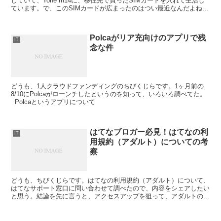
していて、Tone m14に、移住先で買ったSIMカードを入れて生活し
ています。で、このSIMカードが広まったのはつい最近なんだよね。
SIMカードを使わないと、海外の生活がいか...
Polcaがリア充向けのアプリで残
IT
念な件
どうも、1人クラウドファンディングのちびくじらです。1ヶ月前の
8/10にPolcaがローンチしたというのを知って、いろいろ調べてた。
Polcaというアプリについて
はてなブロガー必見！はてなの利
IT
用規約（アダルト）についての考
察
どうも、ちびくじらです。はてなの利用規約（アダルト）について、
はてなサポート窓口に問い合わせて調べたので、内容をシェアしたい
と思う。結論を先に言うと、アクセスアップを狙って、アダルトの表
現を含んだ記事を投稿するとアカウント停止になるリスク...