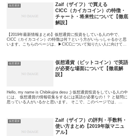
Zaif（ザイフ）で買える
仮想通貨
CICC（カイカコイン）の特徴・
チャート・将来性について【徹底
解説】
【2019年最新情報まとめ】仮想通貨に投資をしている人の中で、
CICC（カイカコイン）の特徴は何？という方がいらっしゃるかと思
います。こちらのページは、▶CICCについて知りたい人に向けて、
▶CICCの4つの特徴（①フィスコグループの株式会社カイカの企業ト
ークン②テックビューロ社の「COMSAトークン」・「mijin」プロジ
ェクトに参画③株式会社カイカのセミナー・書籍購入で使用可
仮想通貨（ビットコイン）で英語
④XCP（Counterparty）プロトコルを使用⑤JASDAQ上場のカイカ株
仮想通貨
が必要な場面について【徹底解
との違い）▶CICCの将来性・オトクな買い方をまとめました。CICC
の購入を検討している方は是非参考にしてみてください。初心者の方
説】
でも分かりやすく説明をしています。
Hello, my name is Chibikujira desu ;) 仮想通貨投資をしている人の中
には、 仮想通貨の情報収集をするには英語が必要なの！？ と疑問に
思っている人がいるかと思います。 そこで、このページでは、
&#x2...
Zaif（ザイフ）の評判・手数料・
仮想通貨
使い方まとめ【2019年版マニュ
アル】