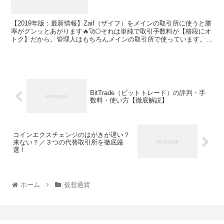
【2019年版：最新情報】Zaif（ザイフ）をメインの取引所に使うと勝
率がグンッとあがります🔥🚀🌕それは単純で取引手数料が【格段にオ
トク】だから。管理人はもちろんメインの取引所で使っています。繰
り返しますが、ZaifでBTC（ビットコイン）、ETH（イーサリア
ム）、NEM（ネム）、MONA（モナコイン）、Zaifトークン、
COMSAトークンなどを安い手数料で購入できると、勝率がグンッと
上がります。このページは▶Zaifの情報を知りたい人に向けて、①会
社概要 ②マイナス手数料の凄さ ③Twitterの評判（口コミ） ④Zaifの
メリットとデメリット ⑤仮想通貨の購入方法（使い方） ⑥注意点を
BitTrade（ビットトレード）の評判・手
説明します。
数料・使い方【徹底解説】
コインエクスチェンジのはがきが遅い？
来ない？／３つの代替取引所を徹底厳
選！
ホーム
仮想通貨