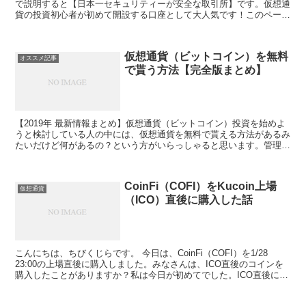
で説明すると【日本一セキュリティーが安全な取引所】です。仮想通
貨の投資初心者が初めて開設する口座として大人気です！このページ
では、bitFlyerについて知りたい人に向けて、Twitterでの評判（口コ
ミ）・手数料・使い方をまとめました。特に、①安全な取引所で
BTC（ビットコイン）を買いたい ②アルトコインのETH・MONA・
仮想通貨（ビットコイン）を無料
LISKを購入・分散保管がしたい ③ビットコインFXで一攫千金を狙
オススメ記事
で貰う方法【完全版まとめ】
いたい人は必見です！
【2019年 最新情報まとめ】仮想通貨（ビットコイン）投資を始めよ
うと検討している人の中には、仮想通貨を無料で貰える方法があるみ
たいだけど何があるの？という方がいらっしゃると思います。管理人
も仮想通貨を始めたときはその存在に気づかないでいた時期がありま
した。そこで、このページでは、▶仮想通貨を無料で貰いたい人 に
向けて、▶国内取引所のキャッシュバックキャンペーン▶国内取引所
CoinFi（COFI）をKucoin上場
のアフィリエイト▶海外取引所のアフィリエイト▶仮想通貨の
仮想通貨
（ICO）直後に購入した話
Airdrop（無料配布）について、初心者の方にも分かりやすく説明を
しています。
こんにちは、ちびくじらです。 今日は、CoinFi（COFI）を1/28
23:00の上場直後に購入しました。みなさんは、ICO直後のコインを
購入したことがありますか？私は今日が初めてでした。ICO直後にコ
インを購入するということはできま...