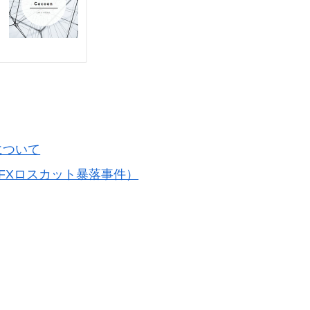
について
C FXロスカット暴落事件）