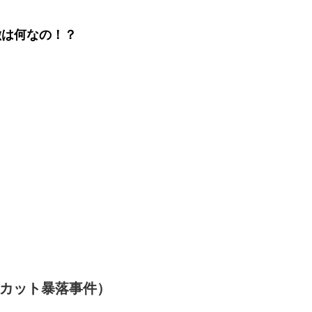
徴は何なの！？
ロスカット暴落事件）