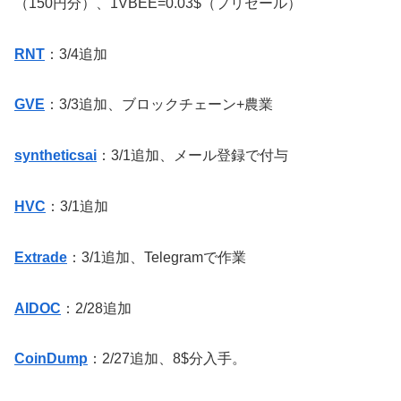
（150円分）、1VBEE=0.03$（プリセール）
RNT
：3/4追加
GVE
：3/3追加、ブロックチェーン+農業
syntheticsai
：3/1追加、メール登録で付与
HVC
：3/1追加
Extrade
：3/1追加、Telegramで作業
AIDOC
：2/28追加
CoinDump
：2/27追加、8$分入手。