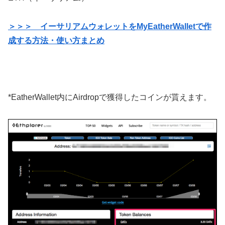
＞＞＞ イーサリアムウォレットをMyEatherWalletで作
成する方法・使い方まとめ
*EatherWallet内にAirdropで獲得したコインが貰えます。