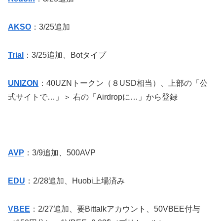
AKSO
：3/25追加
Trial
：3/25追加、Botタイプ
UNIZON
：
40UZN
トークン（８
USD
相当）、上部の「公
式サイトで…」＞ 右の「Airdropに…」から登録
AVP
：3/9追加、
500AVP
EDU
：2/28追加、Huobi上場済み
VBEE
：2/27追加、要Bittalkアカウント、50VBEE付与