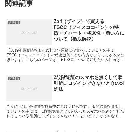
関連記事
Zaif（ザイフ）で買える
仮想通貨
FSCC（フィスココイン）の特
徴・チャート・将来性・買い方に
ついて【徹底解説】
【2019年最新情報まとめ】仮想通貨に投資をしている人の中で、
FSCC（フィスココイン）の特徴は何？という方がいらっしゃるかと
思います。こちらのページは、▶FSCCについて知りたい人に向け
て、▶FSCCの4つの特徴（①FISCO（フィスコ）の企業トークン
②NCXX FARMの野菜宅配サービスで使用可能
③XCP（Counterparty）プロトコルを使用した独自トークン
2段階認証のスマホを無くして取
④JASDAQ上場のフィスコ株との違い）▶FSCCの将来性・オトクな
仮想通貨
引所にログインできないときの対
買い方をまとめました。FSCCの購入を検討している方は是非参考に
してみてください。初心者の方でも分かりやすく説明をしています。
処法
こんにちは、仮想通貨投資中のちびくじらです。 仮想通貨投資をし
ている人の中には、 2段階認証アプリの入ったスマホを飲み会で紛失
してしまい取引所にログインできない！？ とログインができなくて
困っている人がいるかと思います。そこで、こちらの...