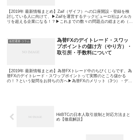
【2019年 最新情報まとめ】Zaif（ザイフ）への口座開設・登録を検
討している人に向けて、▶Zaifを運営するテックビューロ社はメルカ
リを超える企業になる！？▶これまでの数々の問題点の総まとめ（①
仮想通貨ハッキング被害・入出金停止★NEW）②BTCチャート20万
円台表示不具合③BCHハードウォーク対応重複入金事件④資本金の
減資と本店移転 ⑤ビットコイン現物暴落事件 ⑥強制ロスカット暴落
為替FXのデイトレード・スワッ
事件 ⑦約2000兆円のビットコインを成行注文事件 ⑧不正出金事件）
仮想通貨-コラム
プポイントの儲け方（やり方）・
▶業務改善命令ニュース後のZaifトークンの爆下げチャート▶Zaifを
利用するときの注意点と対策、について普段からZaifを利用している
取引所・手数料について
管理人が徹底解説をします。
【2019年 最新情報まとめ】為替FXトレード中のちびくじらです。為
替FXのデイトレード・スワップポイントって実際のところ儲かる
の！？という疑問をお持ちの方へ▶為替FXのメリット（3つ）・デメ
リット（3つ）について説明をするとともに、▶管理人のデイトレー
ド（為替FX）の戦略▶デイトレードをするうえで有利になるオスス
メの取引所（手数料）を中心に説明をしていきます。
HitBTCの日本人取引規制と対応方法まと
め【徹底解説】