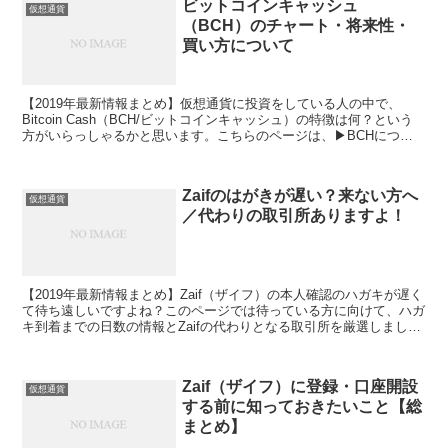
ビットコインキャッシュ
仮想通貨
（BCH）のチャート・将来性・
買い方について
【2019年最新情報まとめ】仮想通貨に投資をしている人の中で、
Bitcoin Cash（BCH/ビットコインキャッシュ）の特徴は何？という
方がいらっしゃるかと思います。こちらのページは、▶BCHについ
て知りたい人に向けて、▶BCHの5つの特徴（①ビットコインとの違
い②海外取引所とのブリッジ通貨③将来の基軸通貨になる可能性）
▶BCHの将来性・オトクな買い方をまとめました。BCHの購入を検
Zaifのはがきが遅い？来ない方へ
討している方は是非参考にしてみてください。初心者の方でも分かり
仮想通貨
／代わりの取引所ありますよ！
やすく説明をしています。
【2019年最新情報まとめ】Zaif（ザイフ）の本人確認のハガキが遅く
て待ち遠しいですよね？このページでは待っている方に向けて、ハガ
キ到着までの日数の情報とZaifの代わりとなる取引所を厳選しまし
た。NEM（ネム）・COMSAトークンを購入できない機会損失に備え
ましょう！
Zaif（ザイフ）に登録・口座開設
仮想通貨
する前に知っておきたいこと【総
まとめ】