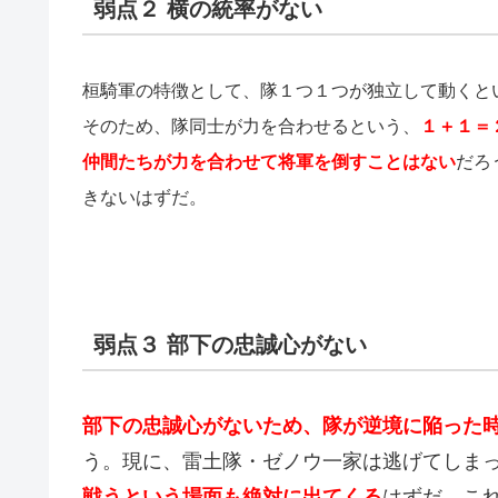
弱点２ 横の統率がない
桓騎軍の特徴として、隊１つ１つが独立して動くと
そのため、隊同士が力を合わせるという、
１＋１＝
仲間たちが力を合わせて将軍を倒すことはない
だろ
きないはずだ。
弱点３ 部下の忠誠心がない
部下の忠誠心がないため、隊が逆境に陥った
う。現に、雷土隊・ゼノウ一家は逃げてしま
戦うという場面も絶対に出てくる
はずだ。こ