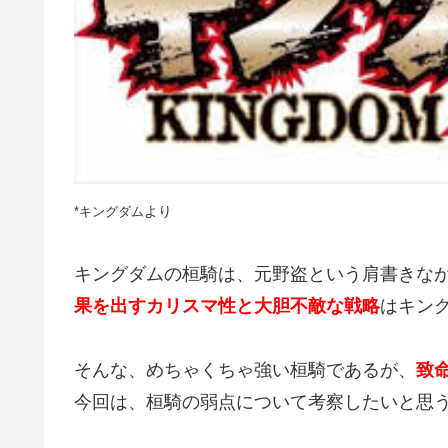
より
*
キングダム
キングダムの桓騎は、元野盗という肩書きな
果を出すカリスマ性と大胆不敵な戦略
はキン
そんな、めちゃくちゃ強い桓騎であるが、
致
今回は、桓騎の弱点について考察したいと思