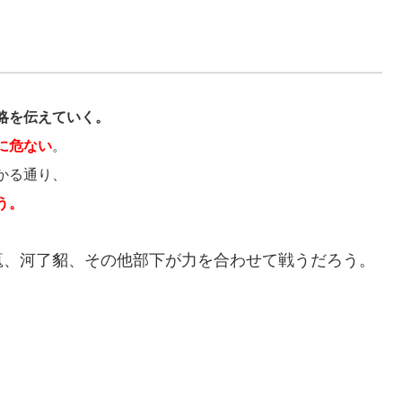
略を伝えていく。
に危ない
。
かる通り、
う。
瘣、河了貂、その他部下が力を合わせて戦うだろう。