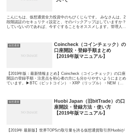
ている方は是非参考にしてみてください。初心者の方でも分かりやす
く説明をしています。
こんにちは、仮想通貨全力投資中のちびくじらです。 みなさんは、2
段階認証のセキュリティ設定と、そのバックアップはしていますか？
していないのであれば、今すぐすることをオススメします。管理人
は、登録後に認証設定をしていないとリスクだと気がついた...
Coincheck（コインチェック）の
仮想通貨
口座開設・登録手順まとめ
【2019年版マニュアル】
【2019年版：最新情報まとめ】Coincheck（コインチェック）の口座
開設の登録手順・注意点を初心者の方にも分かりやすいようにまとめ
ています。▶BTC（ビットコイン）・XRP（リップル）・NEM（ネ
ム）を購入したい方▶XRP・NEMの分散保管をしたい方は必見で
す！
Huobi Japan（旧bitTrade）の口
仮想通貨
座開設・登録方法・使い方
【2019年版マニュアル】
【2019年 最新版】世界TOP5の取引量を誇る仮想通貨取引所Huobiが