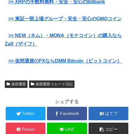
>> XRPの手数料無料・安全・安心のBitbank
>> 東証一部上場グループ・安全・安心のGMOコイン
>> NEM（ネム）・MONA（モナコイン）の購入なら
Zaif（ザイフ）
>> 仮想通貨のFXならDMM Bitcoin（ビットコイン）
仮想通貨
仮想通貨-トレード日記
シェアする
Twitter
Facebook
はてブ
Pocket
LINE
コピー