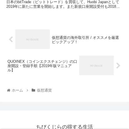
日本のbitTrade（ビットトレード）を買収して、Huobi Japanとして
2019年に新たに営業を開始します。また新規口座開設受付も2018年
12月17日から開始。このページでは、▶最新の新規口座開設キャン
ペーン情報▶簡単な口座開設・登録手順▶2段階認証の設定方法 ▶日
本円の入金・出金方法 ▶仮想通貨の現物取引・レバレッジ取引のや
り方について、初心者の方でもわかりやすく説明していきます。
仮想通貨の海外取引所 / オススメを厳選
ピックアップ！
QUOINEX（コインエクスチェンジ）の口
座開設・登録手順【2019年版マニュア
ル】
ホーム
仮想通貨
ちびくじらの得する生活