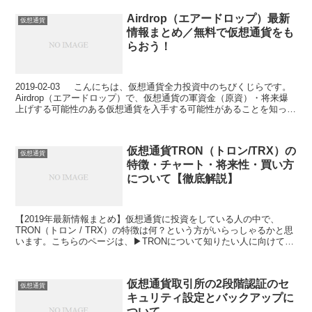
に向けて、▶MONA（モナコイン）をキャス主に送金するための設定
Airdrop（エアードロップ）最新
手順 について、詳しく説明しています。*モナコインを持っていない
仮想通貨
情報まとめ／無料で仮想通貨をも
人は仮想通貨取引所で購入しましょう。モナコインはbitbankの販売
所で簡単に購入できます（手数料は無料）
らおう！
2019-02-03 こんにちは、仮想通貨全力投資中のちびくじらです。
Airdrop（エアードロップ）で、仮想通貨の軍資金（原資）・将来爆
上げする可能性のある仮想通貨を入手する可能性があることを知って
いますか？ Airdropは...
仮想通貨TRON（トロン/TRX）の
仮想通貨
特徴・チャート・将来性・買い方
について【徹底解説】
【2019年最新情報まとめ】仮想通貨に投資をしている人の中で、
TRON（トロン / TRX）の特徴は何？という方がいらっしゃるかと思
います。こちらのページは、▶TRONについて知りたい人に向けて、
▶TRONの最新ニュース▶TRONの5つの特徴（①ブロックチェーン
ベースの分散型エンターテイメントシステム②シンガポールの非営利
組織（NPO）のTRON財団が運営③TRONのCEO Justin Sunの素晴ら
仮想通貨取引所の2段階認証のセ
しい経歴④強力なパートナーObike・GIFTOなどと提携⑤悪い評判が
仮想通貨
キュリティ設定とバックアップに
多いが日本の取引所上場は近い？）▶TRONのチャート・将来性・ロ
ードマップ・オトクな買い方をまとめました。TRONの購入を検討し
ついて