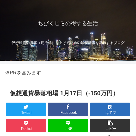
ちびくじらの得する生活
仮想通貨の勝率（期待値）を上げるための最新情報を発信するブログ
※PRを含みます
仮想通貨暴落相場 1月17日（-150万円）
Twitter
Facebook
はてブ
Pocket
LINE
コピー