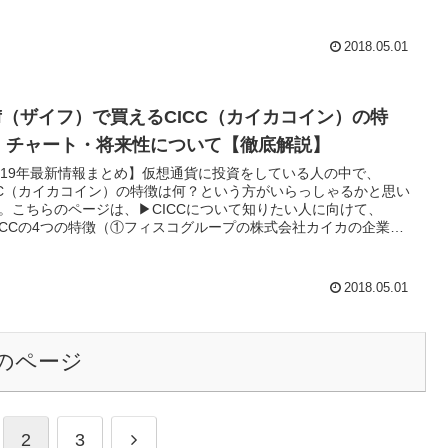
ン②株式会社ネクスの事業はIoT関連のシステム会社③株式会社カ
のセミナー・書籍購入で使用可④XCP（Counterparty）プロトコ
使用⑤JASDAQ上場のネクス株との違い）▶NCXCの将来性・オ
2018.05.01
な買い方をまとめました。NCXCの購入を検討している方は是非
にしてみてください。初心者の方でも分かりやすく説明をしてい
。
aif（ザイフ）で買えるCICC（カイカコイン）の特
・チャート・将来性について【徹底解説】
019年最新情報まとめ】仮想通貨に投資をしている人の中で、
CC（カイカコイン）の特徴は何？という方がいらっしゃるかと思い
。こちらのページは、▶CICCについて知りたい人に向けて、
ICCの4つの特徴（①フィスコグループの株式会社カイカの企業ト
ン②テックビューロ社の「COMSAトークン」・「mijin」プロジ
トに参画③株式会社カイカのセミナー・書籍購入で使用可
CP（Counterparty）プロトコルを使用⑤JASDAQ上場のカイカ株
2018.05.01
違い）▶CICCの将来性・オトクな買い方をまとめました。CICC
入を検討している方は是非参考にしてみてください。初心者の方
分かりやすく説明をしています。
のページ
2
3