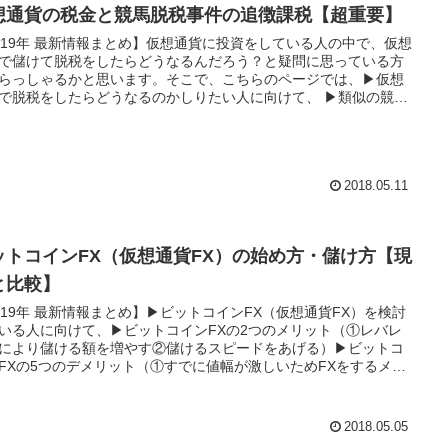
想通貨の税金と競馬脱税事件の追徴課税【超重要】
019年 最新情報まとめ】仮想通貨に投資をしている人の中で、仮想
で儲けて脱税をしたらどうなるんだろう？と疑問に思っている方
らっしゃるかと思います。そこで、こちらのページでは、▶仮想
で脱税をしたらどうなるのかしりたい人に向けて、 ▶類似の競馬
事件の考察▶国税庁の「横目」による違法捜査▶脱税による罰金
払った後に残る利益について情報をまとめてみると驚愕の事実が
りました。仮想通貨が儲かって税金対策を検討している方は是非
まで読んで参考にしてみてください。初心者の方でも分かりやす
明をしています。
2018.05.11
ットコインFX（仮想通貨FX）の始め方・儲け方【現
と比較】
019年 最新情報まとめ】▶ビットコインFX（仮想通貨FX）を検討
いる人に向けて、▶ビットコインFXの2つのメリット（①レバレ
により儲ける額を増やす②儲けるスピードをあげる）▶ビットコ
FXの5つのデメリット（①すでに値幅が激しいためFXをするメリ
が弱くリスクが増える②仮想通貨取引所のトラブルが多い③長期
（ガチホ）がしにくい④オペミスの損失が大きい⑤株式投資と比
指標がない） ▶ビットコインFXと現物取引との比較▶ビットコイ
2018.05.05
Xのオススメ取引所▶現物取引でデイトレができる話