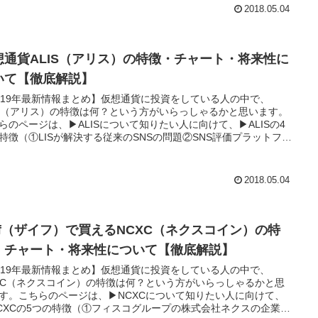
2018.05.04
想通貨ALIS（アリス）の特徴・チャート・将来性に
いて【徹底解説】
019年最新情報まとめ】仮想通貨に投資をしている人の中で、
IS（アリス）の特徴は何？という方がいらっしゃるかと思います。
らのページは、▶ALISについて知りたい人に向けて、▶ALISの4
特徴（①LISが解決する従来のSNSの問題②SNS評価プラットフォ
の仕組み③狙うは日本の仮想通貨業界市場（ブルーオーシャ
）▶STEEMとの大きな2つの違い▶ALISのチャート▶ALISの将来
管理人の所感）▶ALISのどこよりもオトクな買い方をまとめまし
2018.05.04
ALISの購入を検討している方は是非参考にしてみてください。初
の方でも分かりやすく説明をしています。
aif（ザイフ）で買えるNCXC（ネクスコイン）の特
・チャート・将来性について【徹底解説】
019年最新情報まとめ】仮想通貨に投資をしている人の中で、
XC（ネクスコイン）の特徴は何？という方がいらっしゃるかと思
す。こちらのページは、▶NCXCについて知りたい人に向けて、
CXCの5つの特徴（①フィスコグループの株式会社ネクスの企業ト