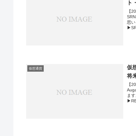
ト
【2
SR
思い
▶S
ーン
③S
化）
まと
ださ
仮想
仮想通貨
将
【2
Au
ます
▶R
クト
ータ
▶R
めま
い。