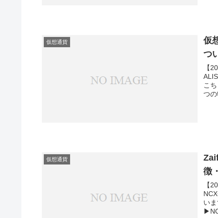
仮
仮想通貨
つ
【2
AL
こち
つの
ーム
ン）
性（
た。
心者
Z
仮想通貨
徴
【2
NC
いま
▶N