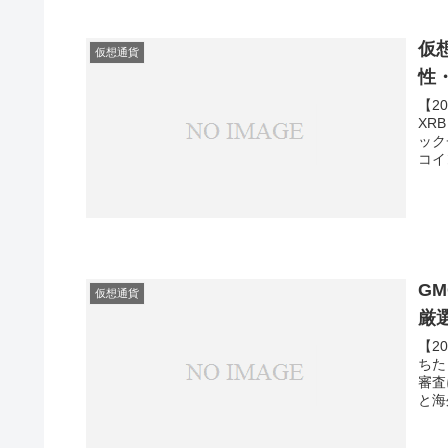
仮
仮想通貨
性
【2
XR
ック
コイ
ム攻
ト▶
い方
みて
G
仮想通貨
厳
【2
ちた
審査
と海
すい