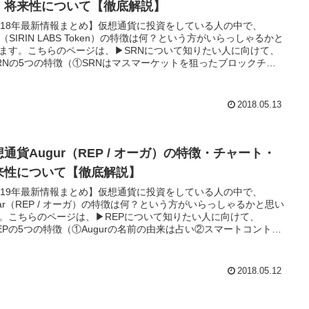
・将来性について【徹底解説】
018年最新情報まとめ】仮想通貨に投資をしている人の中で、
N（SIRIN LABS Token）の特徴は何？という方がいらっしゃるかと
ます。こちらのページは、▶SRNについて知りたい人に向けて、
RNの5つの特徴（①SRNはマスマーケットを狙ったブロックチェ
×スマホ②DAppsのプラットフォームで使用されるSIRINトークン
IRIN OSという次世代OS④DAGで手数料無料⑤セキュリティの強
▶SRNのチャート・将来性 ▶SRNのどこよりもオトクな買い方を
2018.05.13
めました。SRNの購入を検討している方は是非参考にしてみてく
い。
通貨Augur（REP / オーガ）の特徴・チャート・
来性について【徹底解説】
019年最新情報まとめ】仮想通貨に投資をしている人の中で、
gar（REP / オーガ）の特徴は何？という方がいらっしゃるかと思い
。こちらのページは、▶REPについて知りたい人に向けて、
EPの5つの特徴（①Augurの名前の由来は占い②スマートコントラ
（例.めちゃイケの三ちゃんクビ企画）③未来予測市場とビッグデ
④仕組みはレポーター ⑤保険の代替システムとなるかも？）
EPのチャート・将来性 ▶REPのどこよりもオトクな買い方をまと
2018.05.12
した。REPの購入を検討している方は是非参考にしてみてくださ