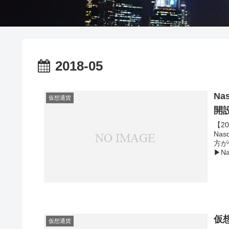
2018-05
N
仮想通貨
開
【2
Na
方が
▶N
の比
仮想
仮想通貨