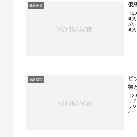
仮
仮想通貨
【2
通貨
がい
通貨
脱税
を支
わか
最後
く説
ビ
仮想通貨
物
【2
して
ッジ
イン
ット
保有
べて
ンF