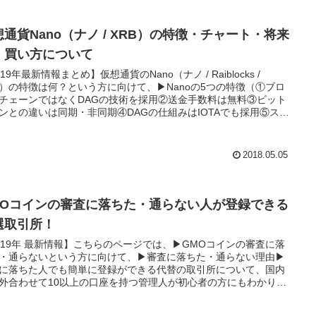
想通貨Nano（ナノ / XRB）の特徴・チャート・将来
・買い方について
019年最新情報まとめ】仮想通貨のNano（ナノ / Raiblocks /
B）の特徴は何？という方に向けて、▶Nanoの5つの特徴（①ブロ
チェーンではなくDAGの技術を採用②送金手数料は無料③ビット
ンとの違いは同期・非同期④DAGの仕組みはIOTAでも採用⑤スパ
撃対策はdPoSで対策）▶Nanoのハッキング事件▶Nanoのチャー
Nanoの将来性（管理人の所感）▶Nanoのどこよりもオトクな買
をまとめました。Nanoの購入を検討している方は是非参考にして
2018.05.05
ください。初心者の方でも分かりやすく説明をしています。
MOコインの審査に落ちた・通らない人が登録できる
選取引所！
019年 最新情報】こちらのページでは、▶GMOコインの審査に落
・通らないという方に向けて、▶審査に落ちた・通らない理由▶
に落ちた人でも簡単に登録ができる代替の取引所について、国内
外合わせて10以上の口座を持つ管理人が初心者の方にもわかりや
ように説明をします。