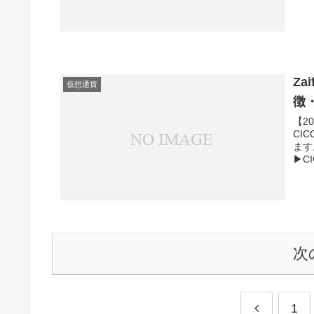
ーク
イカ
ルを
トク
参考
ます
Z
仮想通貨
徴
【2
CI
ます
▶C
ーク
ェク
④X
との
の購
でも
次
1